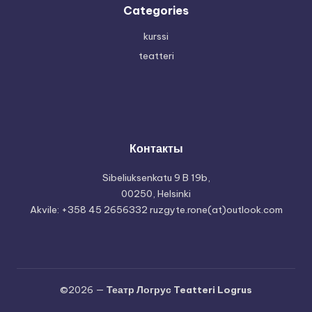
T
Categories
e
kurssi
a
teatteri
t
t
e
ri
Контакты
L
Sibeliuksenkatu 9 B 19b,
o
00250, Helsinki
g
Akvile: +358 45 2656332 ruzgyte.rone(at)outlook.com
r
u
s
©2026 —
Театр Логрус Teatteri Logrus