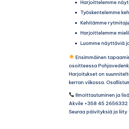
Harjoittelemme näytt
Työskentelemme kehon
Kehitämme rytmitajua
Harjoittelemme mieli
Luomme näyttäviä ja
Ensimmäinen tapaamine
osoitteessa Pohjavedenka
Harjoitukset on suunnitel
kerran viikossa. Osallis
Ilmoittautuminen ja lis
Akvile +358 45 2656332
Seuraa päivityksiä ja liit