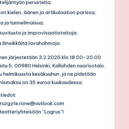
elijäntyön perusteita;
 kielen, äänen ja artikulaation parissa;
 ja tunneilmaisua;
kuvitusta ja improvisaatiotaitoja;
 ilmeikkäitä lavahahmoja.
n järjestetään 3.2.2025 klo 18.00–20.00
tu 5, 00980 Helsinki, Kallahden nuorisotalo.
tu helmikuusta kesäkuuhun, ja ne pidetään
tumismaksu on 35 euroa kuukaudessa.
ätiedot:
 ruzgyte.rone@outlook.com
y teatteriyhteisöön ”Logrus”!