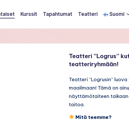
taiset
Kurssit
Tapahtumat
Teatteri
Suomi
Teatteri ”Logrus” ku
teatteriryhmään!
Teatteri ”Logrusin” luova
maailmaan! Tämä on ainut
näyttämötaiteen taikaan,
taitoa.
Mitä teemme?