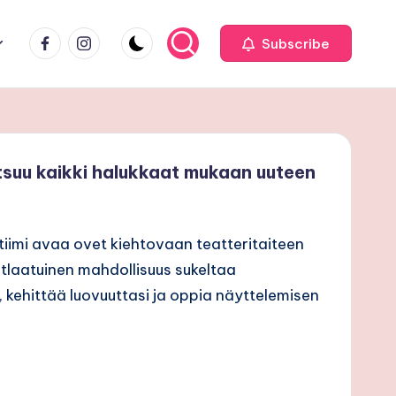
facebook
Instagram
Subscribe
tsuu kaikki halukkaat mukaan uuteen
 tiimi avaa ovet kiehtovaan teatteritaiteen
laatuinen mahdollisuus sukeltaa
 kehittää luovuuttasi ja oppia näyttelemisen