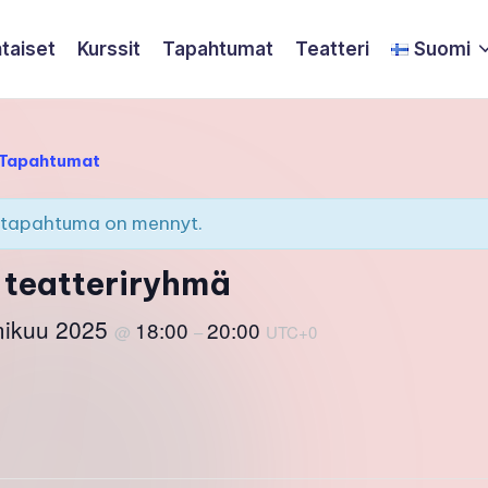
taiset
Kurssit
Tapahtumat
Teatteri
Suomi
i Tapahtumat
tapahtuma on mennyt.
 teatteriryhmä
mikuu 2025
18:00
20:00
@
–
UTC+0