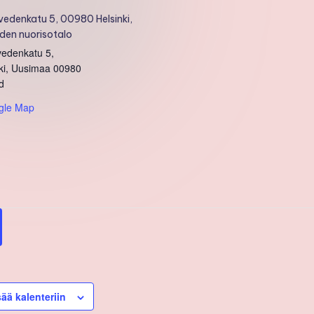
vedenkatu 5, 00980 Helsinki,
hden nuorisotalo
vedenkatu 5,
ki
,
Uusimaa
00980
d
gle Map
sää kalenteriin