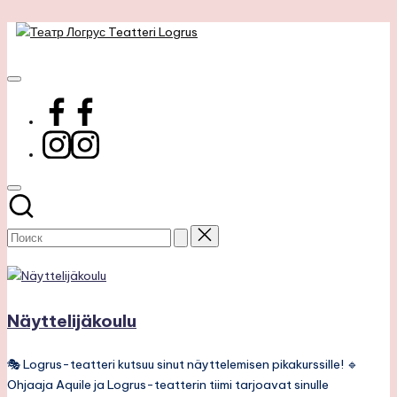
Театр
Перейти
к
Молодёжный
Логрус
содержимому
театр
Teatteri
Nuorisoteatteri
facebook
Logrus
Instagram
Subscribe
Näyttelijäkoulu
🎭 Logrus-teatteri kutsuu sinut näyttelemisen pikakurssille! 🔹
Ohjaaja Aquile ja Logrus-teatterin tiimi tarjoavat sinulle