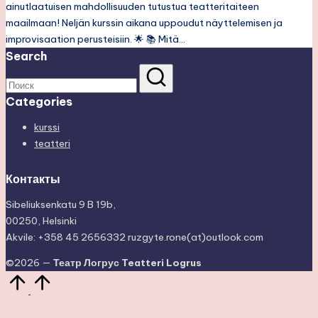
ainutlaatuisen mahdollisuuden tutustua teatteritaiteen
maailmaan! Neljän kurssin aikana uppoudut näyttelemisen ja
improvisaation perusteisiin. 🌟 📚 Mitä…
Search
Categories
kurssi
teatteri
Контакты
Sibeliuksenkatu 9 B 19b,
00250, Helsinki
Akvile: +358 45 2656332 ruzgyte.rone(at)outlook.com
©2026 —
Театр Логрус Teatteri Logrus
Прокрутить
вверх